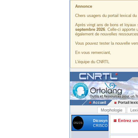
Annonce
Chers usagers du portail lexical d
Après vingt ans de bons et loyaux 
septembre 2026
. Celle-ci apporte
également de nouvelles ressources
Vous pouvez tester la nouvelle vers
En vous remerciant,
L'équipe du CNRTL
Accueil
Portail lexi
Morphologie
Lexi
Entrez u
Dicosyn
CRISCO