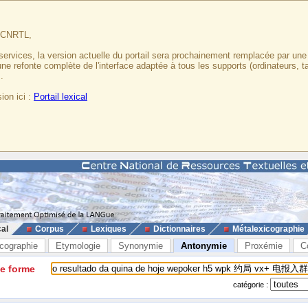
u CNRTL,
services, la version actuelle du portail sera prochainement remplacée par un
 une refonte complète de l'interface adaptée à tous les supports (ordinateurs, t
.
ion ici :
Portail lexical
cal
Corpus
Lexiques
Dictionnaires
Métalexicographie
cographie
Etymologie
Synonymie
Antonymie
Proxémie
C
ne forme
catégorie :