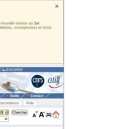
×
e nouvelle version au
1er
ablettes, smartphones) et inclut
Outils
Contact
oncordance
Aide