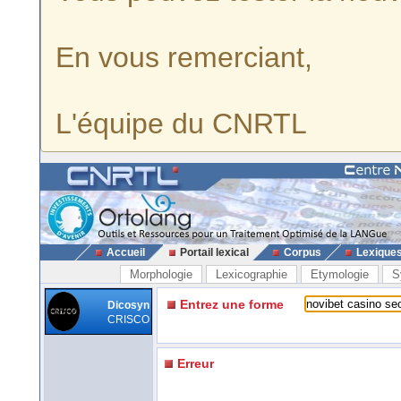
En vous remerciant,
L'équipe du CNRTL
Accueil
Portail lexical
Corpus
Lexique
Morphologie
Lexicographie
Etymologie
S
Entrez une forme
Dicosyn
CRISCO
Erreur