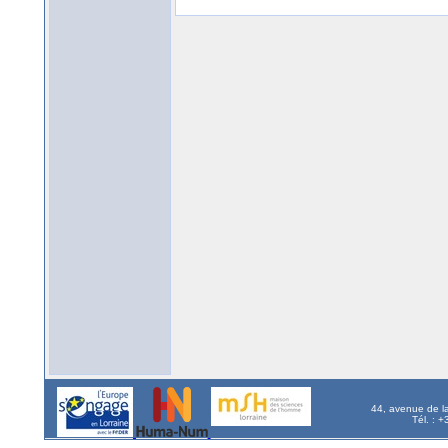
44, avenue de l
Tél. : 