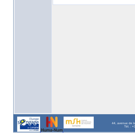
44, avenue de l
Tél. : 