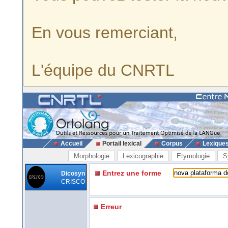
En vous remerciant,
L'équipe du CNRTL
Accueil
Portail lexical
Corpus
Lexique
Morphologie
Lexicographie
Etymologie
S
Entrez une forme
Dicosyn
CRISCO
Erreur