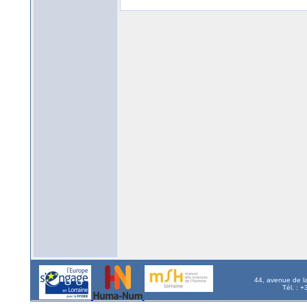
44, avenue de l
Tél. : 