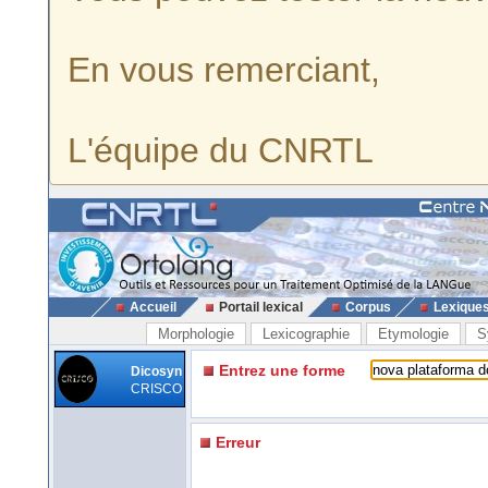
En vous remerciant,
L'équipe du CNRTL
Accueil
Portail lexical
Corpus
Lexique
Morphologie
Lexicographie
Etymologie
S
Entrez une forme
Dicosyn
CRISCO
Erreur