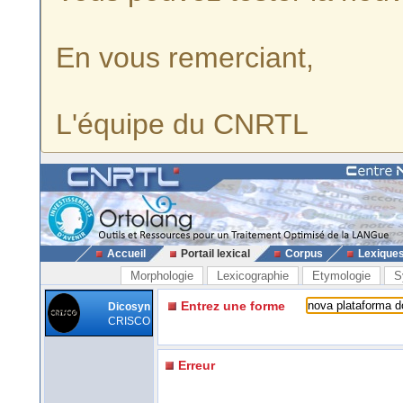
En vous remerciant,
L'équipe du CNRTL
Accueil
Portail lexical
Corpus
Lexique
Morphologie
Lexicographie
Etymologie
S
Entrez une forme
Dicosyn
CRISCO
Erreur