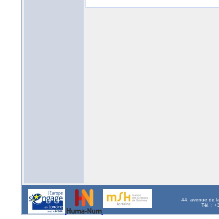
44, avenue de l
Tél. : 