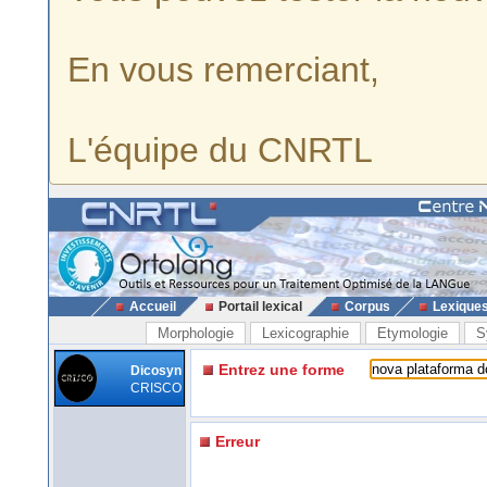
En vous remerciant,
L'équipe du CNRTL
Accueil
Portail lexical
Corpus
Lexique
Morphologie
Lexicographie
Etymologie
S
Entrez une forme
Dicosyn
CRISCO
Erreur