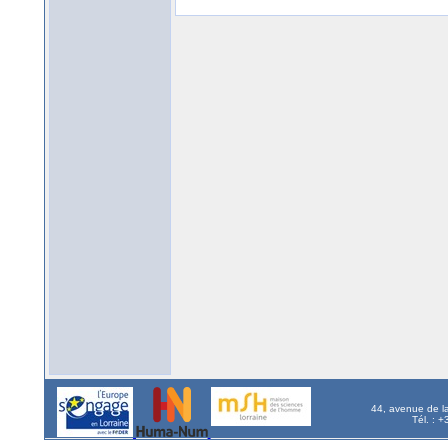
44, avenue de l
Tél. : 