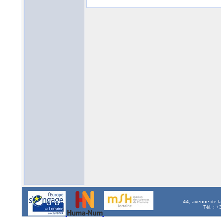
44, avenue de l
Tél. : 