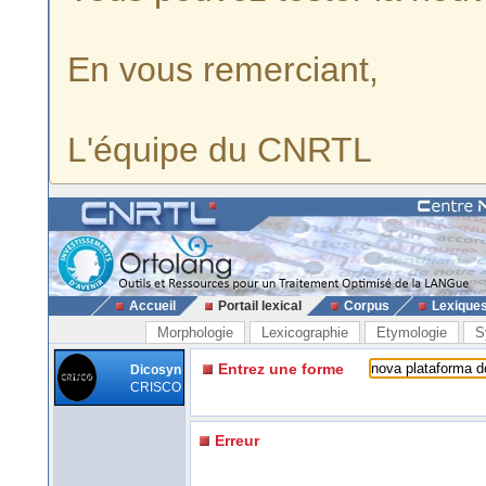
En vous remerciant,
L'équipe du CNRTL
Accueil
Portail lexical
Corpus
Lexique
Morphologie
Lexicographie
Etymologie
S
Entrez une forme
Dicosyn
CRISCO
Erreur