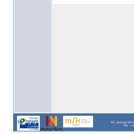
44, avenue de l
Tél. : 