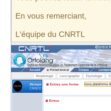
En vous remerciant,
L'équipe du CNRTL
Accueil
Portail lexical
Corpus
Lexique
Morphologie
Lexicographie
Etymologie
S
Entrez une forme
Dicosyn
CRISCO
Erreur