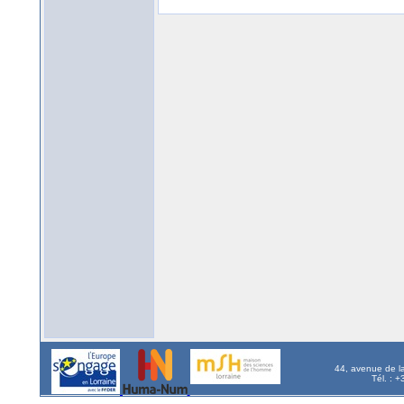
44, avenue de l
Tél. : 