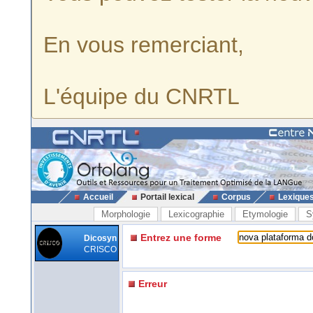
En vous remerciant,
L'équipe du CNRTL
Accueil
Portail lexical
Corpus
Lexique
Morphologie
Lexicographie
Etymologie
S
Entrez une forme
Dicosyn
CRISCO
Erreur