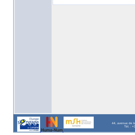
44, avenue de l
Tél. : 