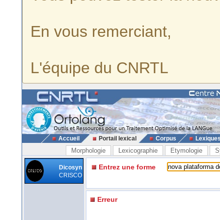
En vous remerciant,
L'équipe du CNRTL
Accueil
Portail lexical
Corpus
Lexique
Morphologie
Lexicographie
Etymologie
S
Entrez une forme
Dicosyn
CRISCO
Erreur