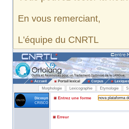
En vous remerciant,
L'équipe du CNRTL
Accueil
Portail lexical
Corpus
Lexique
Morphologie
Lexicographie
Etymologie
S
Entrez une forme
Dicosyn
CRISCO
Erreur