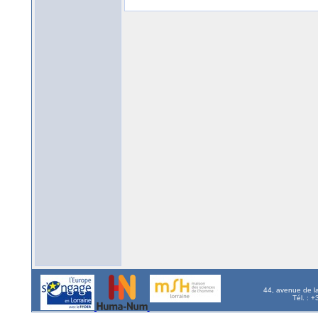
44, avenue de l
Tél. : 