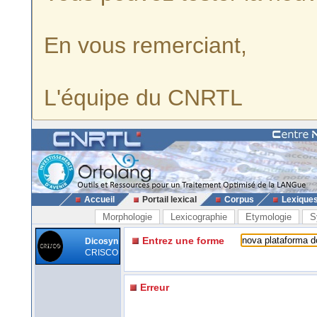
En vous remerciant,
L'équipe du CNRTL
Accueil
Portail lexical
Corpus
Lexique
Morphologie
Lexicographie
Etymologie
S
Entrez une forme
Dicosyn
CRISCO
Erreur