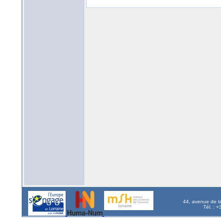
44, avenue de l
Tél. : 