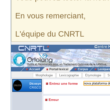
En vous remerciant,
L'équipe du CNRTL
Accueil
Portail lexical
Corpus
Lexique
Morphologie
Lexicographie
Etymologie
S
Entrez une forme
Dicosyn
CRISCO
Erreur