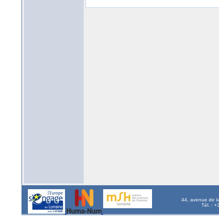
44, avenue de l
Tél. : 