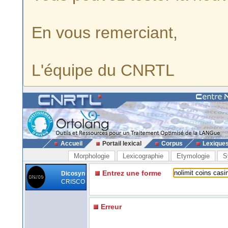
En vous remerciant,
L'équipe du CNRTL
Accueil
Portail lexical
Corpus
Lexique
Morphologie
Lexicographie
Etymologie
S
Entrez une forme
Dicosyn
CRISCO
Erreur