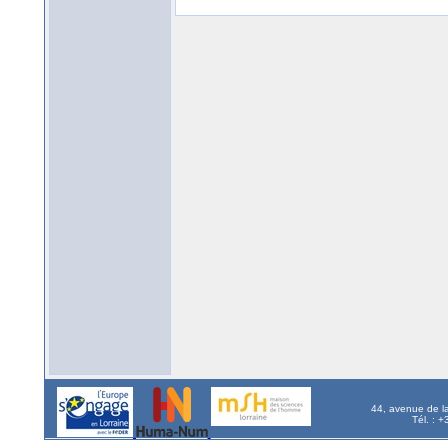
44, avenue de l
Tél. : 