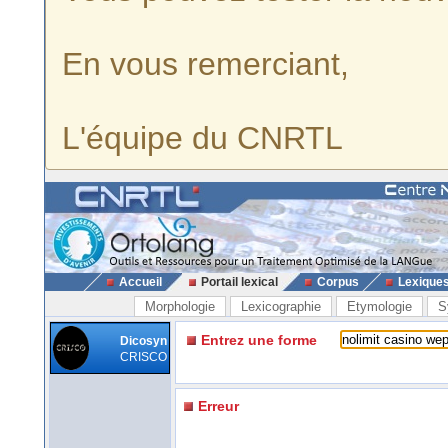
En vous remerciant,
L'équipe du CNRTL
Accueil
Portail lexical
Corpus
Lexique
Morphologie
Lexicographie
Etymologie
S
Entrez une forme
Dicosyn
CRISCO
Erreur