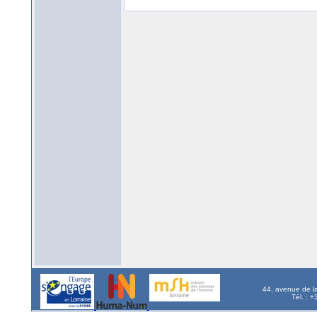
44, avenue de l
Tél. : 