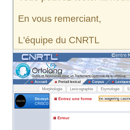
En vous remerciant,
L'équipe du CNRTL
Accueil
Portail lexical
Corpus
Lexique
Morphologie
Lexicographie
Etymologie
S
Entrez une forme
Dicosyn
CRISCO
Erreur