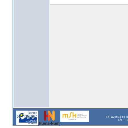
44, avenue de l
Tél. : 