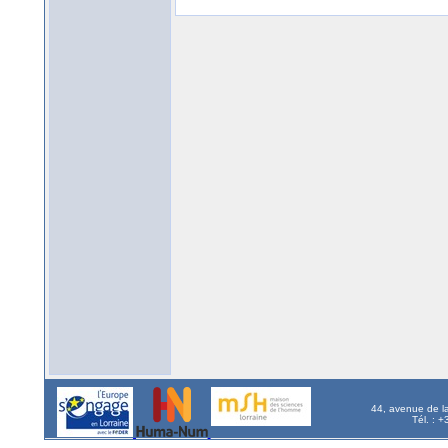
44, avenue de l
Tél. : 