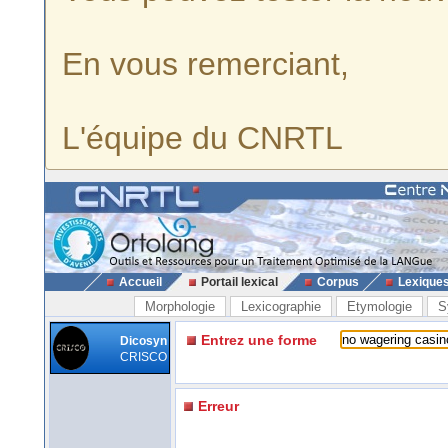
En vous remerciant,
L'équipe du CNRTL
Accueil
Portail lexical
Corpus
Lexique
Morphologie
Lexicographie
Etymologie
S
Entrez une forme
Dicosyn
CRISCO
Erreur