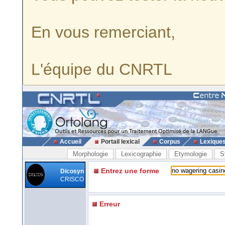
En vous remerciant,
L'équipe du CNRTL
Accueil
Portail lexical
Corpus
Lexique
Morphologie
Lexicographie
Etymologie
S
Entrez une forme
Dicosyn
CRISCO
Erreur