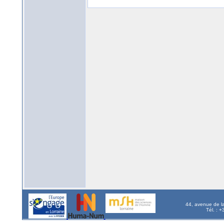
44, avenue de l
Tél. : 