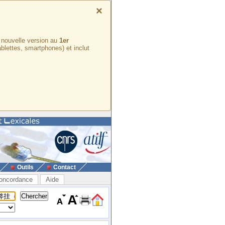
×
e nouvelle version au
1er
ablettes, smartphones) et inclut
Outils
Contact
oncordance
Aide