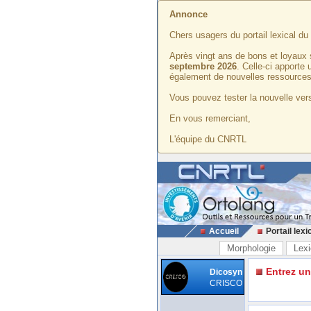
Annonce
Chers usagers du portail lexical d
Après vingt ans de bons et loyaux 
septembre 2026
. Celle-ci apporte
également de nouvelles ressources
Vous pouvez tester la nouvelle vers
En vous remerciant,
L'équipe du CNRTL
Accueil
Portail lexi
Morphologie
Lexi
Entrez u
Dicosyn
CRISCO