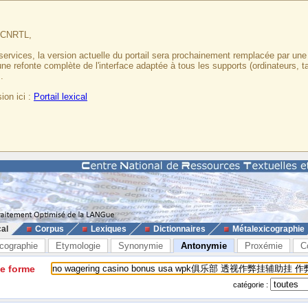
u CNRTL,
services, la version actuelle du portail sera prochainement remplacée par un
 une refonte complète de l'interface adaptée à tous les supports (ordinateurs, t
.
ion ici :
Portail lexical
cal
Corpus
Lexiques
Dictionnaires
Métalexicographie
cographie
Etymologie
Synonymie
Antonymie
Proxémie
C
ne forme
catégorie :