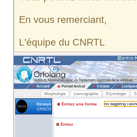
En vous remerciant,
L'équipe du CNRTL
Accueil
Portail lexical
Corpus
Lexique
Morphologie
Lexicographie
Etymologie
S
Entrez une forme
Dicosyn
CRISCO
Erreur