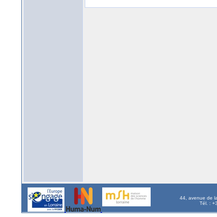
44, avenue de l
Tél. : 