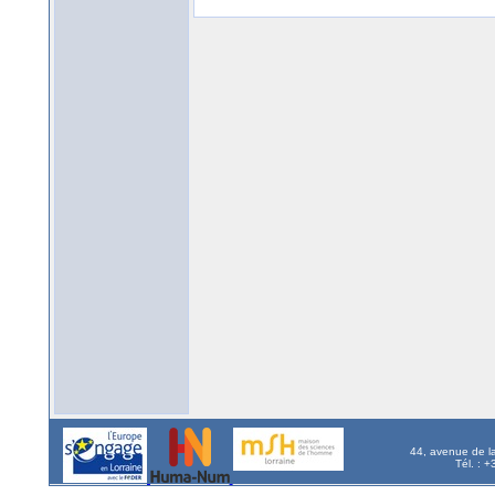
44, avenue de l
Tél. : 