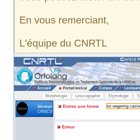
En vous remerciant,
L'équipe du CNRTL
Accueil
Portail lexical
Corpus
Lexique
Morphologie
Lexicographie
Etymologie
S
Entrez une forme
Dicosyn
CRISCO
Erreur