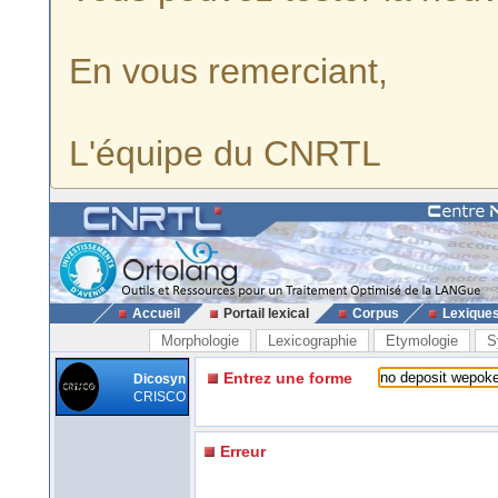
En vous remerciant,
L'équipe du CNRTL
Accueil
Portail lexical
Corpus
Lexique
Morphologie
Lexicographie
Etymologie
S
Entrez une forme
Dicosyn
CRISCO
Erreur