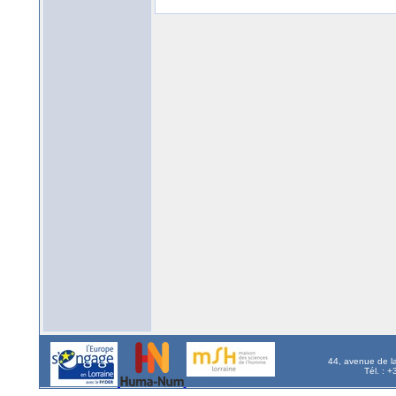
44, avenue de l
Tél. : 