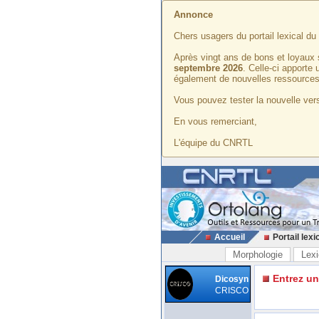
Annonce
Chers usagers du portail lexical d
Après vingt ans de bons et loyaux 
septembre 2026
. Celle-ci apporte
également de nouvelles ressources
Vous pouvez tester la nouvelle vers
En vous remerciant,
L'équipe du CNRTL
Accueil
Portail lexi
Morphologie
Lexi
Entrez u
Dicosyn
CRISCO