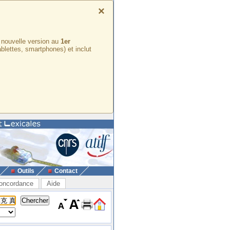
×
e nouvelle version au
1er
ablettes, smartphones) et inclut
Outils
Contact
oncordance
Aide