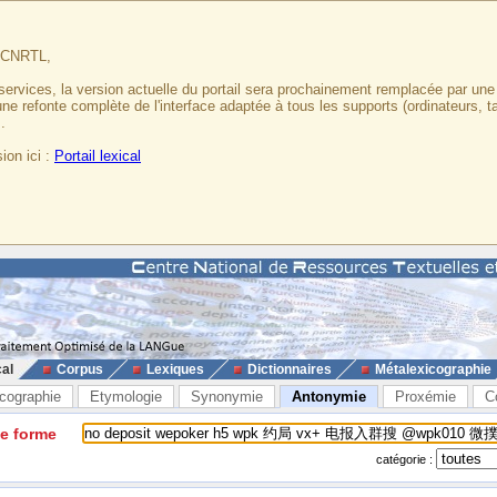
u CNRTL,
services, la version actuelle du portail sera prochainement remplacée par un
 une refonte complète de l'interface adaptée à tous les supports (ordinateurs, t
.
ion ici :
Portail lexical
cal
Corpus
Lexiques
Dictionnaires
Métalexicographie
cographie
Etymologie
Synonymie
Antonymie
Proxémie
C
ne forme
catégorie :