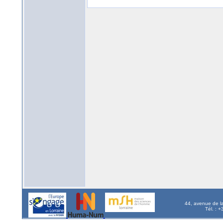
44, avenue de l
Tél. : 