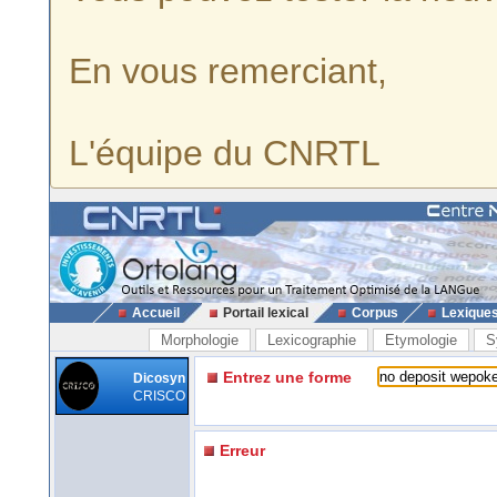
En vous remerciant,
L'équipe du CNRTL
Accueil
Portail lexical
Corpus
Lexique
Morphologie
Lexicographie
Etymologie
S
Entrez une forme
Dicosyn
CRISCO
Erreur