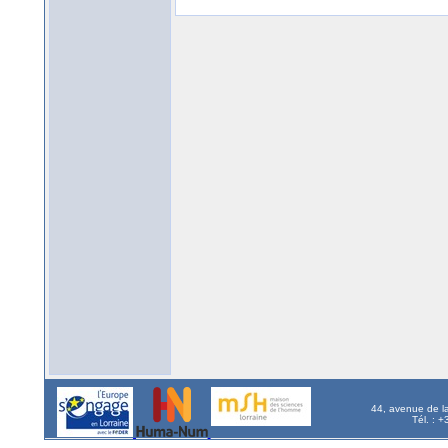
44, avenue de l
Tél. : 