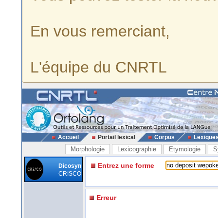
En vous remerciant,
L'équipe du CNRTL
Accueil
Portail lexical
Corpus
Lexique
Morphologie
Lexicographie
Etymologie
S
Entrez une forme
Dicosyn
CRISCO
Erreur