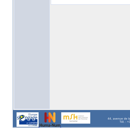
44, avenue de l
Tél. : 