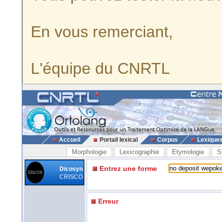
En vous remerciant,
L'équipe du CNRTL
Accueil
Portail lexical
Corpus
Lexique
Morphologie
Lexicographie
Etymologie
S
Entrez une forme
Dicosyn
CRISCO
Erreur