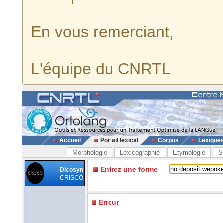
En vous remerciant,
L'équipe du CNRTL
Accueil
Portail lexical
Corpus
Lexique
Morphologie
Lexicographie
Etymologie
S
Entrez une forme
Dicosyn
CRISCO
Erreur