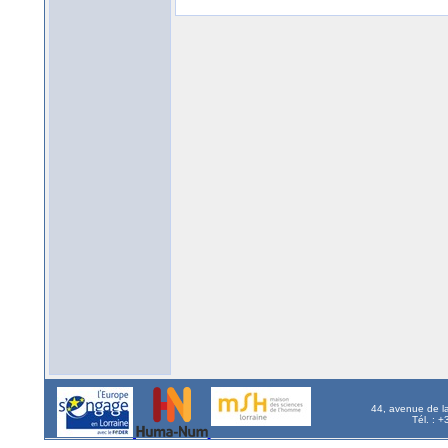
44, avenue de l
Tél. : 