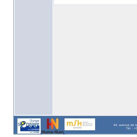
44, avenue de l
Tél. : 