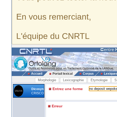
En vous remerciant,
L'équipe du CNRTL
Accueil
Portail lexical
Corpus
Lexique
Morphologie
Lexicographie
Etymologie
S
Entrez une forme
Dicosyn
CRISCO
Erreur