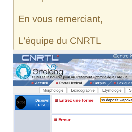
En vous remerciant,
L'équipe du CNRTL
Accueil
Portail lexical
Corpus
Lexique
Morphologie
Lexicographie
Etymologie
S
Entrez une forme
Dicosyn
CRISCO
Erreur