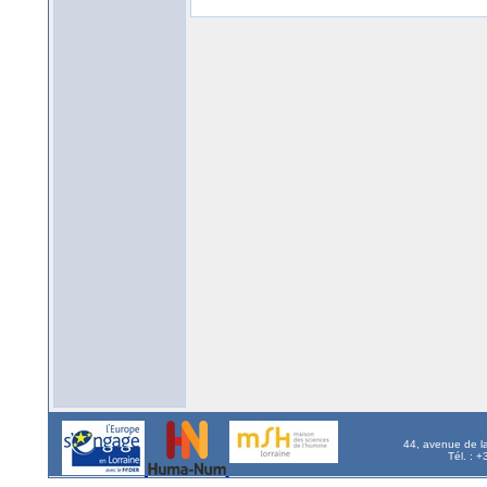
44, avenue de l
Tél. : 