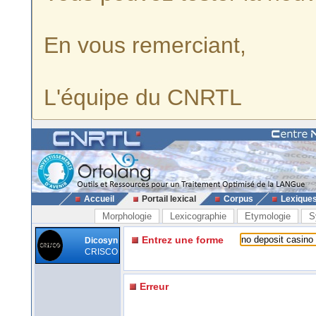
En vous remerciant,
L'équipe du CNRTL
Accueil
Portail lexical
Corpus
Lexique
Morphologie
Lexicographie
Etymologie
S
Entrez une forme
Dicosyn
CRISCO
Erreur