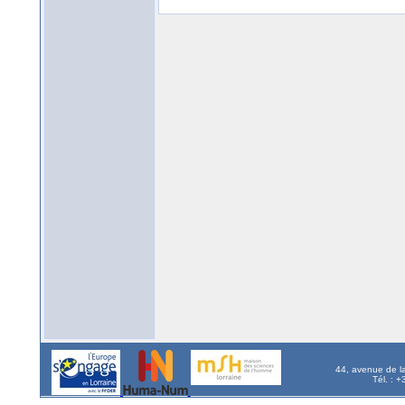
44, avenue de l
Tél. : 