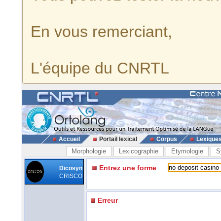
En vous remerciant,
L'équipe du CNRTL
Accueil
Portail lexical
Corpus
Lexique
Morphologie
Lexicographie
Etymologie
S
Entrez une forme
Dicosyn
CRISCO
Erreur