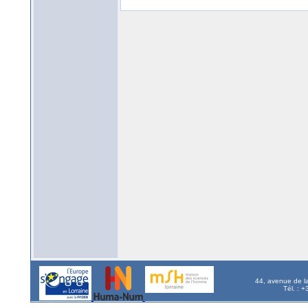
44, avenue de l
Tél. : 