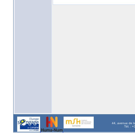
44, avenue de l
Tél. : 