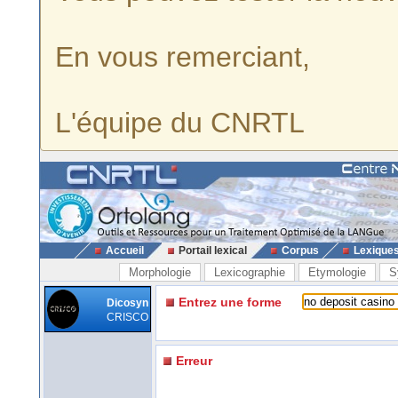
En vous remerciant,
L'équipe du CNRTL
Accueil
Portail lexical
Corpus
Lexique
Morphologie
Lexicographie
Etymologie
S
Entrez une forme
Dicosyn
CRISCO
Erreur