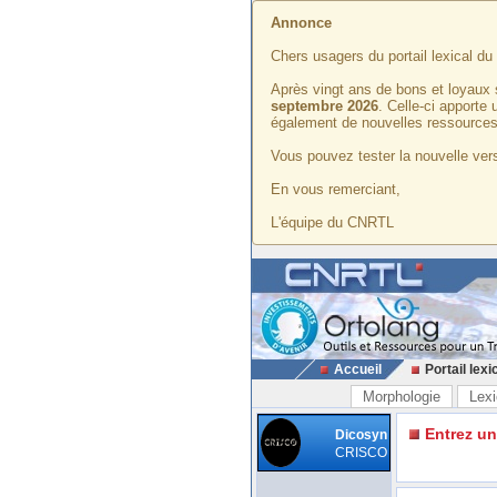
Annonce
Chers usagers du portail lexical d
Après vingt ans de bons et loyaux 
septembre 2026
. Celle-ci apporte
également de nouvelles ressources
Vous pouvez tester la nouvelle vers
En vous remerciant,
L'équipe du CNRTL
Accueil
Portail lexi
Morphologie
Lexi
Entrez u
Dicosyn
CRISCO