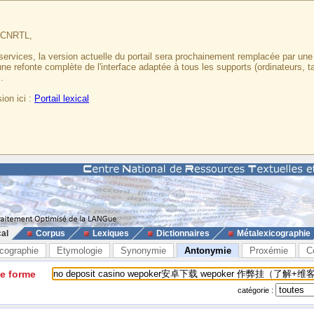
u CNRTL,
services, la version actuelle du portail sera prochainement remplacée par un
 une refonte complète de l'interface adaptée à tous les supports (ordinateurs, t
.
ion ici :
Portail lexical
cal
Corpus
Lexiques
Dictionnaires
Métalexicographie
cographie
Etymologie
Synonymie
Antonymie
Proxémie
C
ne forme
catégorie :