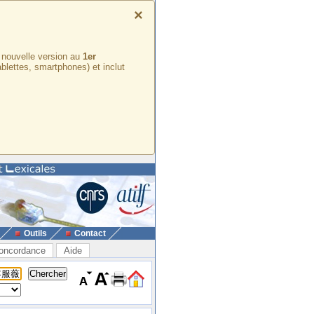
×
e nouvelle version au
1er
ablettes, smartphones) et inclut
Outils
Contact
oncordance
Aide