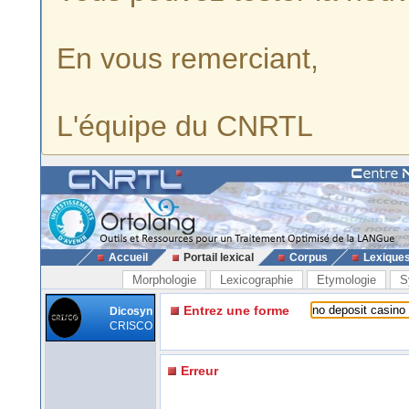
En vous remerciant,
L'équipe du CNRTL
Accueil
Portail lexical
Corpus
Lexique
Morphologie
Lexicographie
Etymologie
S
Entrez une forme
Dicosyn
CRISCO
Erreur