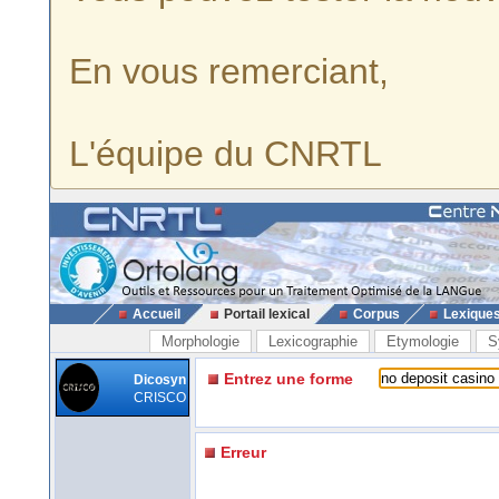
En vous remerciant,
L'équipe du CNRTL
Accueil
Portail lexical
Corpus
Lexique
Morphologie
Lexicographie
Etymologie
S
Entrez une forme
Dicosyn
CRISCO
Erreur