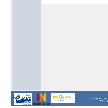
44, avenue de l
Tél. : 