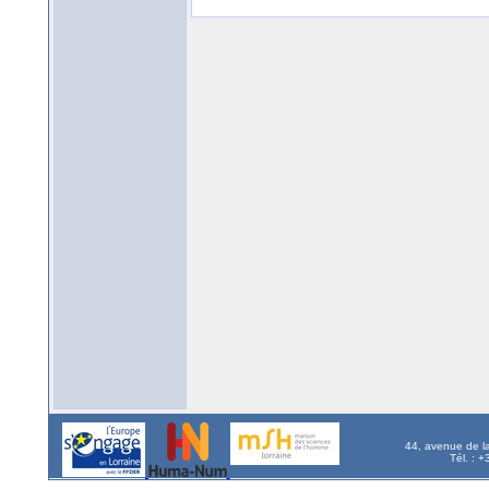
44, avenue de l
Tél. : 