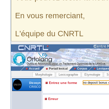
En vous remerciant,
L'équipe du CNRTL
Accueil
Portail lexical
Corpus
Lexique
Morphologie
Lexicographie
Etymologie
S
Entrez une forme
Dicosyn
CRISCO
Erreur