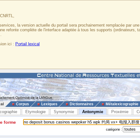
u CNRTL,
services, la version actuelle du portail sera prochainement remplacée par un
 une refonte complète de l'interface adaptée à tous les supports (ordinateurs, t
.
ion ici :
Portail lexical
cal
Corpus
Lexiques
Dictionnaires
Métalexicographie
cographie
Etymologie
Synonymie
Antonymie
Proxémie
C
ne forme
catégorie :