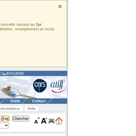
×
e nouvelle version au
1er
ablettes, smartphones) et inclut
Outils
Contact
oncordance
Aide