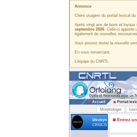
Annonce
Chers usagers du portail lexical d
Après vingt ans de bons et loyaux 
septembre 2026
. Celle-ci apporte
également de nouvelles ressources
Vous pouvez tester la nouvelle vers
En vous remerciant,
L'équipe du CNRTL
Accueil
Portail lexi
Morphologie
Lexi
Entrez u
Dicosyn
CRISCO