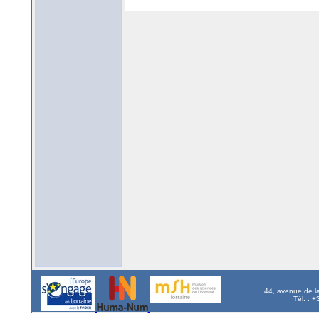
44, avenue de l
Tél. : 