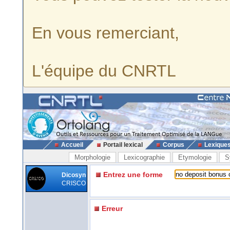
En vous remerciant,
L'équipe du CNRTL
Accueil
Portail lexical
Corpus
Lexique
Morphologie
Lexicographie
Etymologie
S
Entrez une forme
Dicosyn
CRISCO
Erreur