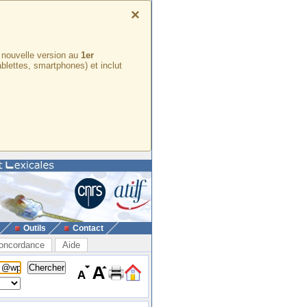
×
e nouvelle version au
1er
ablettes, smartphones) et inclut
Outils
Contact
oncordance
Aide