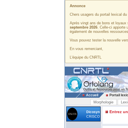
Annonce
Chers usagers du portail lexical d
Après vingt ans de bons et loyaux 
septembre 2026
. Celle-ci apporte
également de nouvelles ressources
Vous pouvez tester la nouvelle vers
En vous remerciant,
L'équipe du CNRTL
Accueil
Portail lexi
Morphologie
Lexi
Entrez u
Dicosyn
CRISCO