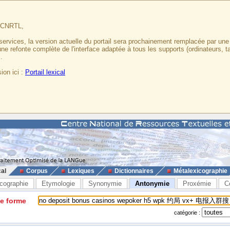
u CNRTL,
services, la version actuelle du portail sera prochainement remplacée par un
 une refonte complète de l'interface adaptée à tous les supports (ordinateurs, t
.
ion ici :
Portail lexical
cal
Corpus
Lexiques
Dictionnaires
Métalexicographie
cographie
Etymologie
Synonymie
Antonymie
Proxémie
C
ne forme
catégorie :