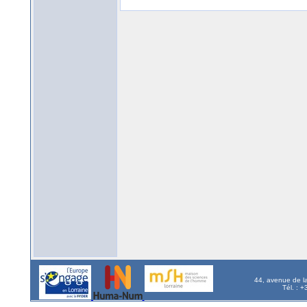
44, avenue de l
Tél. : 