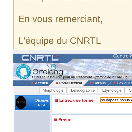
En vous remerciant,
L'équipe du CNRTL
Accueil
Portail lexical
Corpus
Lexique
Morphologie
Lexicographie
Etymologie
S
Entrez une forme
Dicosyn
CRISCO
Erreur