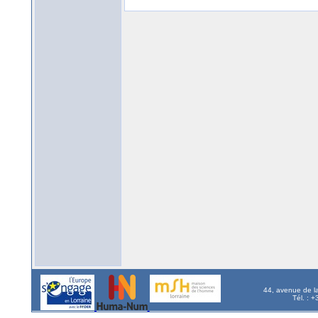
44, avenue de l
Tél. : 