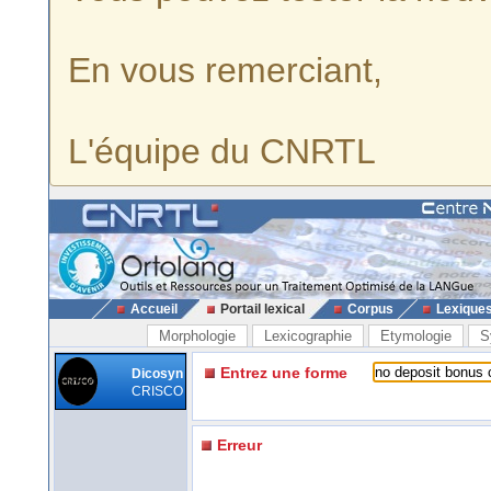
En vous remerciant,
L'équipe du CNRTL
Accueil
Portail lexical
Corpus
Lexique
Morphologie
Lexicographie
Etymologie
S
Entrez une forme
Dicosyn
CRISCO
Erreur