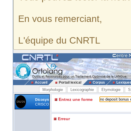
En vous remerciant,
L'équipe du CNRTL
Accueil
Portail lexical
Corpus
Lexique
Morphologie
Lexicographie
Etymologie
S
Entrez une forme
Dicosyn
CRISCO
Erreur