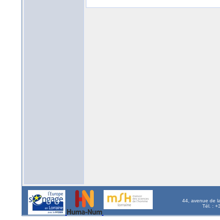
44, avenue de l
Tél. : 