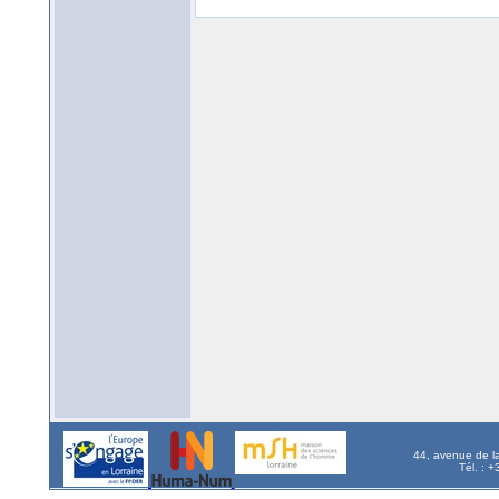
44, avenue de l
Tél. : 