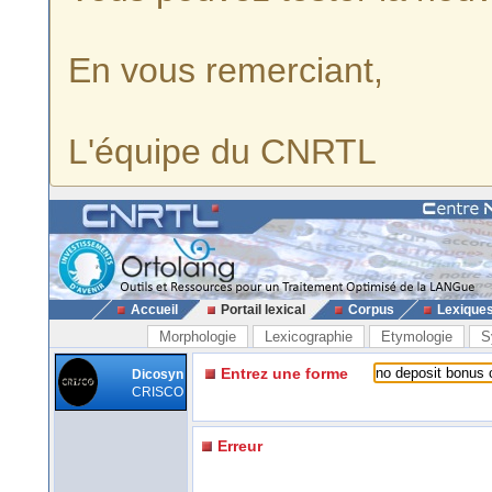
En vous remerciant,
L'équipe du CNRTL
Accueil
Portail lexical
Corpus
Lexique
Morphologie
Lexicographie
Etymologie
S
Entrez une forme
Dicosyn
CRISCO
Erreur