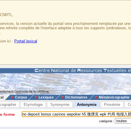
u CNRTL,
services, la version actuelle du portail sera prochainement remplacée par un
 une refonte complète de l'interface adaptée à tous les supports (ordinateurs, t
.
ion ici :
Portail lexical
cal
Corpus
Lexiques
Dictionnaires
Métalexicographie
cographie
Etymologie
Synonymie
Antonymie
Proxémie
C
ne forme
catégorie :