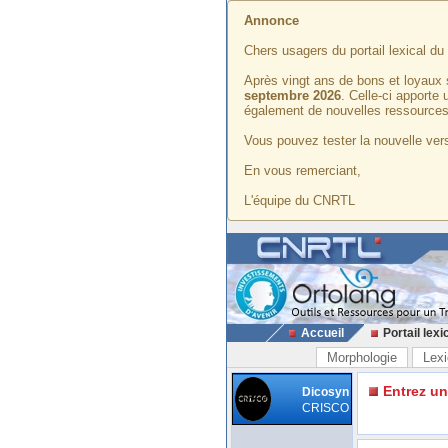
Annonce
Chers usagers du portail lexical d
Après vingt ans de bons et loyaux 
septembre 2026
. Celle-ci apporte
également de nouvelles ressources
Vous pouvez tester la nouvelle vers
En vous remerciant,
L'équipe du CNRTL
Accueil
Portail lexi
Morphologie
Lexi
Entrez u
Dicosyn
CRISCO