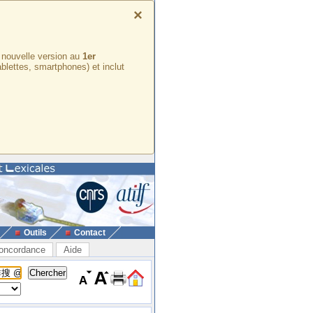
×
e nouvelle version au
1er
ablettes, smartphones) et inclut
Outils
Contact
oncordance
Aide