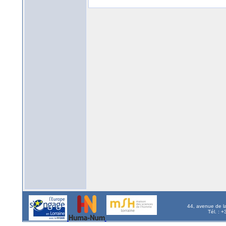
44, avenue de l
Tél. : 