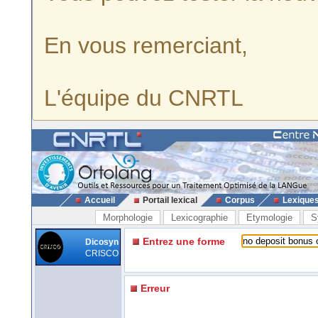
En vous remerciant,
L'équipe du CNRTL
Accueil
Portail lexical
Corpus
Lexique
Morphologie
Lexicographie
Etymologie
S
Entrez une forme
Dicosyn
CRISCO
Erreur