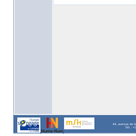
44, avenue de l
Tél. : 