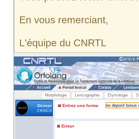
En vous remerciant,
L'équipe du CNRTL
Accueil
Portail lexical
Corpus
Lexique
Morphologie
Lexicographie
Etymologie
S
Entrez une forme
Dicosyn
CRISCO
Erreur