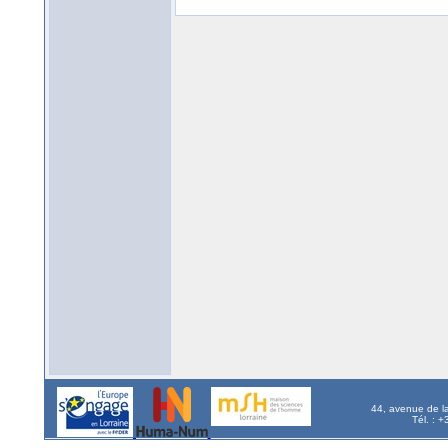
44, avenue de l
Tél. : 