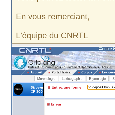
En vous remerciant,
L'équipe du CNRTL
Accueil
Portail lexical
Corpus
Lexique
Morphologie
Lexicographie
Etymologie
S
Entrez une forme
Dicosyn
CRISCO
Erreur