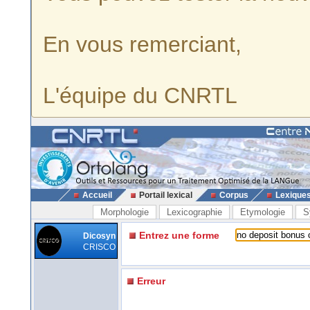
En vous remerciant,
L'équipe du CNRTL
Accueil
Portail lexical
Corpus
Lexique
Morphologie
Lexicographie
Etymologie
S
Entrez une forme
Dicosyn
CRISCO
Erreur