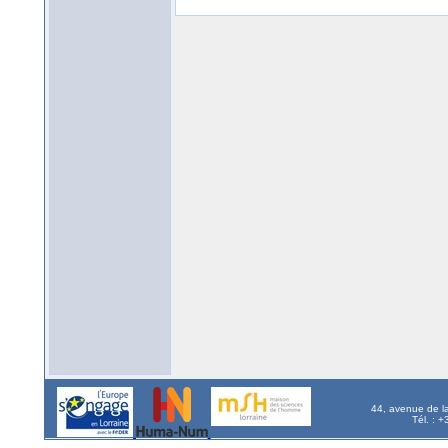
44, avenue de l
Tél. : 