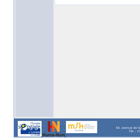
44, avenue de l
Tél. : 