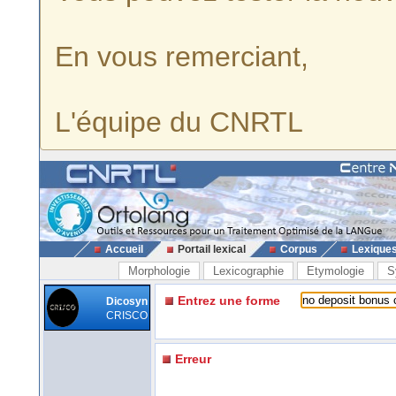
En vous remerciant,
L'équipe du CNRTL
Accueil
Portail lexical
Corpus
Lexique
Morphologie
Lexicographie
Etymologie
S
Entrez une forme
Dicosyn
CRISCO
Erreur