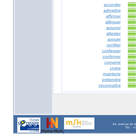
accorder
admettre
affirmer
alléguer
assurer
attester
avouer
certifier
confesser
confirmer
convenir
croire
maintenir
prétendre
reconnaître
44, avenue de l
Tél. : 