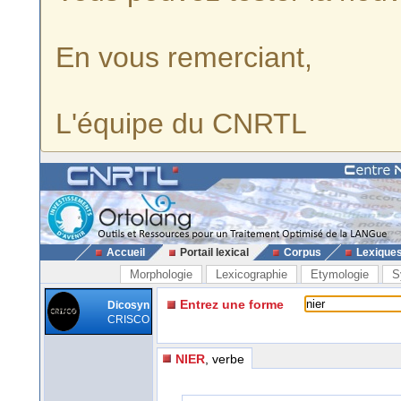
En vous remerciant,
L'équipe du CNRTL
Accueil
Portail lexical
Corpus
Lexique
Morphologie
Lexicographie
Etymologie
S
Entrez une forme
Dicosyn
CRISCO
NIER
, verbe